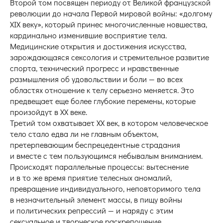
Второй том посвящен периоду от Великой французской
революции до начала Первой мировой войны: «долгому
XIX веку», который принес многочисленные новшества,
кардинально изменившие восприятие тела.
Медицинские открытия и достижения искусства,
зарождающаяся сексология и стремительное развитие
спорта, технический прогресс и нравственные
размышления об удовольствии и боли — во всех
областях отношение к телу серьезно меняется. Это
предвещает еще более глубокие перемены, которые
произойдут в XX веке.
Третий том охватывает XX век, в котором человеческое
тело стало едва ли не главным объектом,
претерпевающим беспрецедентные страдания
и вместе с тем пользующимся небывалым вниманием.
Происходят параллельные процессы: вытеснение
и в то же время приятие телесных аномалий,
превращение индивидуального, неповторимого тела
в незначительный элемент массы, в пищу войны
и политических репрессий — и наряду с этим
сексуальное и творческое раскрепощение,