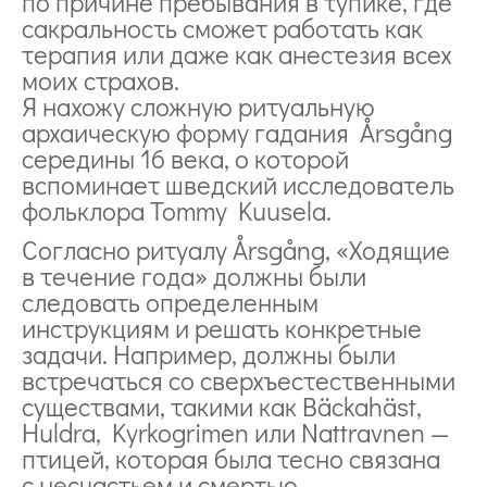
по причине пребывания в тупике, где
сакральность сможет работать как
терапия или даже как анестезия всех
моих страхов.
Я нахожу сложную ритуальную
архаическую форму гадания Årsgång
середины 16 века, о которой
вспоминает шведский исследователь
фольклора Tommy Kuusela.
Согласно ритуалу Årsgång, «Ходящие
в течение года» должны были
следовать определенным
инструкциям и решать конкретные
задачи. Например, должны были
встречаться со сверхъестественными
существами, такими как Bäckahäst,
Huldra, Kyrkogrimen или Nattravnen —
птицей, которая была тесно связана
с несчастьем и смертью