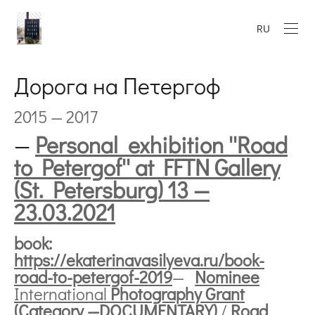
RU
Дорога на Петергоф
2015 — 2017
—
Personal exhibition ''Road
to Petergof'' at FFTN Gallery
(St. Petersburg) 13 —
23.03.2021
book:
https://ekaterinavasilyeva.ru/book-
road-to-petergof-2019
—
Nominee
International
Photography Grant
(Category —DOCUMENTARY)
/
Road